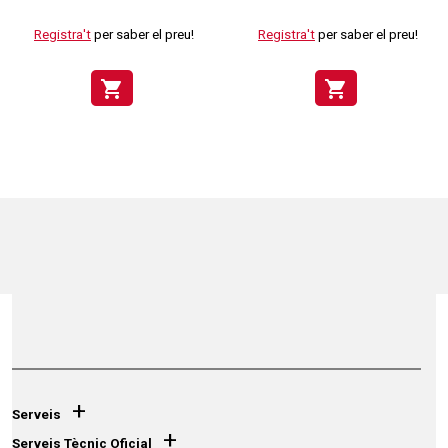
Registra't
per saber el preu!
Registra't
per saber el preu!
shopping_cart
shopping_cart
+
Serveis
+
Serveis Tècnic Oficial