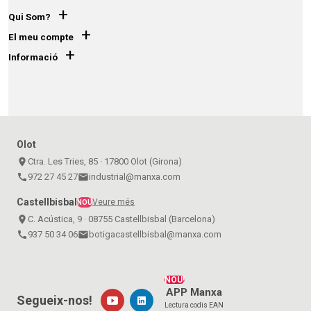
+
Qui Som?
+
El meu compte
+
Informació
Olot
place
Ctra. Les Tries, 85 · 17800 Olot (Girona)
call
972 27 45 27
email
industrial@manxa.com
Castellbisbal
Veure més
NOU
place
C. Acústica, 9 · 08755 Castellbisbal (Barcelona)
call
937 50 34 06
email
botigacastellbisbal@manxa.com
NOU!
APP Manxa
Segueix-nos!
Lectura codis EAN