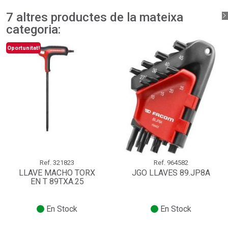
7 altres productes de la mateixa
categoria:
Oportunitat!
Ref.
321823
Ref.
964582
LLAVE MACHO TORX
JGO LLAVES 89.JP8A
EN T 89TXA.25
En Stock
En Stock