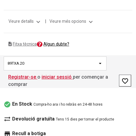
expand_more
expand_more
Veure detalls
|
Veure més opcions
Algun dubte?
Fitxa tècnica
89TXA.20
Registrar-se
o
iniciar sessió
per començar a
favorite_border
comprar
check_circle
En Stock
Compra-ho ara i ho rebràs en 24-48 hores
sync_alt
Devolució gratuïta
Tens 15 dies per tornar el producte
store
Recull a botiga