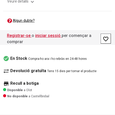
expand_more
Veure detalls
Algun dubte?
Registrar-se
o
iniciar sessió
per començar a
favorite_border
comprar
check_circle
En Stock
Compra-ho ara i ho rebràs en 24-48 hores
sync_alt
Devolució gratuïta
Tens 15 dies per tornar el producte
store
Recull a botiga
Disponible
a Olot
No disponible
a Castellbisbal