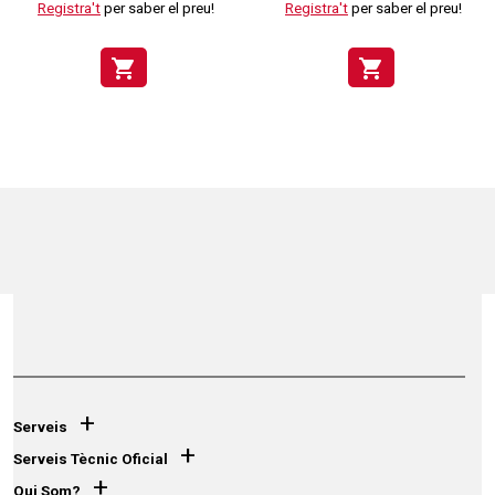
Registra't
per saber el preu!
Registra't
per saber el preu!
shopping_cart
shopping_cart
+
Serveis
+
Serveis Tècnic Oficial
+
Qui Som?