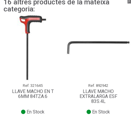
16 altres productes de la mateixa
Connectar-se
Cancel·lar
categoria:
Crear una llista de desitjos
Cancel·lar
Ref.
321645
Ref.
892942
LLAVE MACHO EN T
LLAVE MACHO
6MM 84TZA.6
EXTRALARGA ESF
83S.4L
En Stock
En Stock