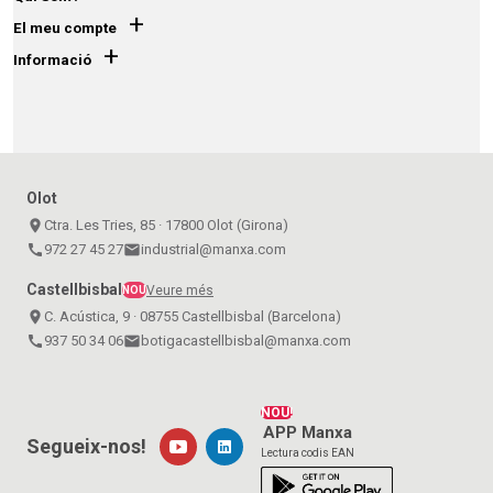
+
El meu compte
+
Informació
Olot
place
Ctra. Les Tries, 85 · 17800 Olot (Girona)
call
972 27 45 27
email
industrial@manxa.com
Castellbisbal
Veure més
NOU
place
C. Acústica, 9 · 08755 Castellbisbal (Barcelona)
call
937 50 34 06
email
botigacastellbisbal@manxa.com
NOU!
APP Manxa
Segueix-nos!
Lectura codis EAN