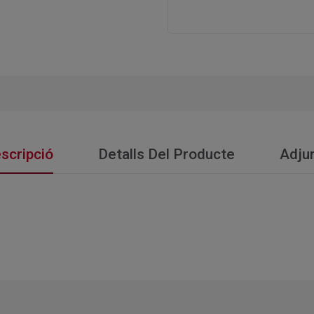
scripció
Detalls Del Producte
Adju