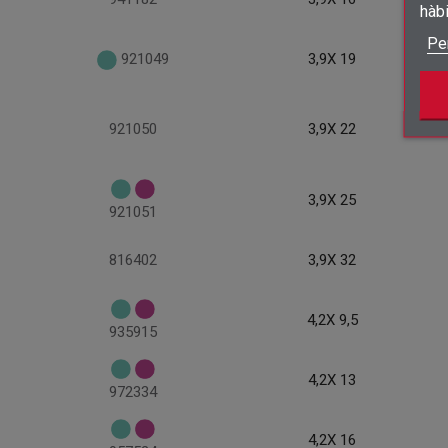
hàb
Pe
921049
3,9X 19
921050
3,9X 22
3,9X 25
921051
816402
3,9X 32
4,2X 9,5
935915
4,2X 13
972334
4,2X 16