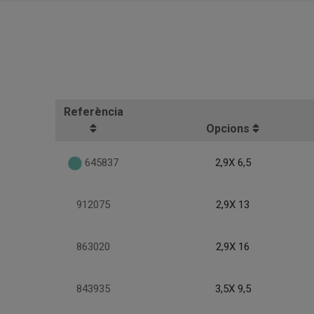
Referència
Opcions
645837
2,9X 6,5
912075
2,9X 13
863020
2,9X 16
843935
3,5X 9,5