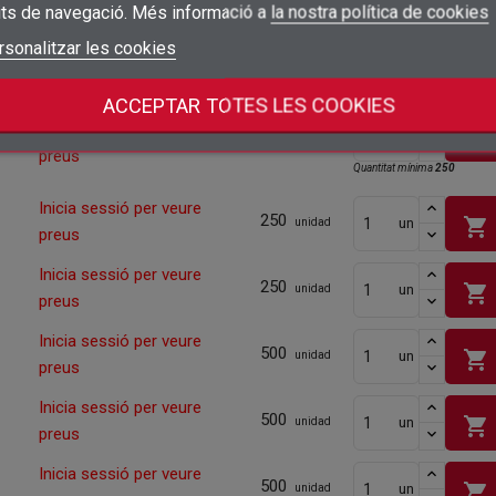
shopping_cart
un
its de navegació. Més informació a
la nostra política de cookies
preus
add_circle_outline
Crear una llista nova
Connectar-se
rsonalitzar les cookies
Cancel·lar
Inicia sessió per veure
500
shopping_cart
un
unidad
Crear una llista de desitjos
Cancel·lar
preus
ACCEPTAR TOTES LES COOKIES
Inicia sessió per veure
shopping_cart
un
250
unidad
preus
Quantitat mínima
250
Inicia sessió per veure
250
shopping_cart
un
unidad
preus
Inicia sessió per veure
250
shopping_cart
un
unidad
preus
Inicia sessió per veure
500
shopping_cart
un
unidad
preus
Inicia sessió per veure
500
shopping_cart
un
unidad
preus
Inicia sessió per veure
500
shopping_cart
un
unidad