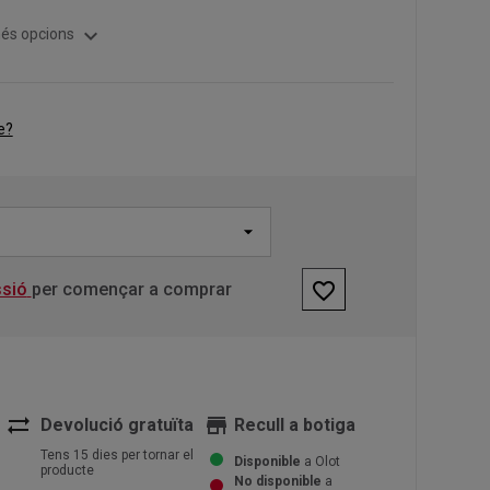
expand_more
és opcions
e?
favorite_border
ssió
per començar a comprar
sync_alt
store
Devolució gratuïta
Recull a botiga
Tens 15 dies per tornar el
Disponible
a Olot
producte
No disponible
a