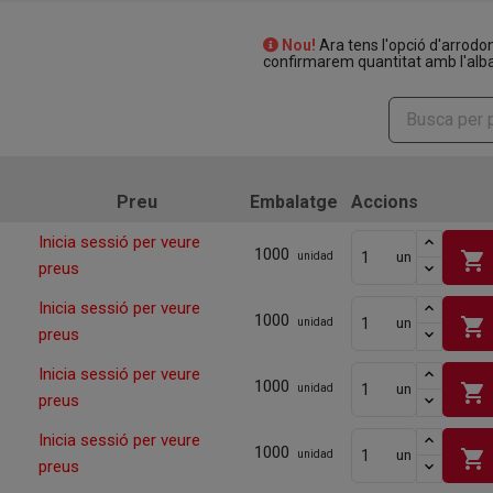
Nou!
Ara tens l'opció d'arrodo
confirmarem quantitat amb l'alba
Preu
Embalatge
Accions
Inicia sessió per veure
1000
shopping_cart
un
unidad
preus
Inicia sessió per veure
1000
shopping_cart
un
unidad
preus
Inicia sessió per veure
1000
shopping_cart
un
unidad
preus
Inicia sessió per veure
1000
shopping_cart
un
unidad
preus