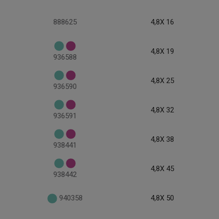
888625
4,8X 16
4,8X 19
936588
4,8X 25
936590
4,8X 32
936591
4,8X 38
938441
4,8X 45
938442
940358
4,8X 50