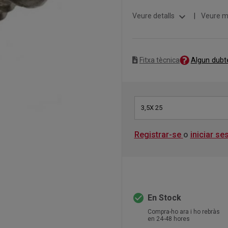
expand_more
Veure detalls
|
Veure m
Algun dubt
Fitxa tècnica
3,5X 25
Registrar-se
o
iniciar se
check_circle
En Stock
Compra-ho ara i ho rebràs
en 24-48 hores