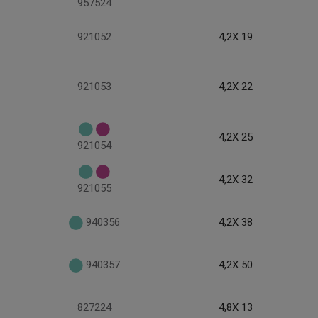
957524
921052
4,2X 19
921053
4,2X 22
4,2X 25
921054
4,2X 32
921055
940356
4,2X 38
940357
4,2X 50
827224
4,8X 13