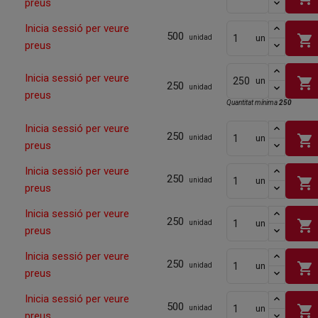
preus
Inicia sessió per veure
500
shopping_cart
un
unidad
preus
Inicia sessió per veure
shopping_cart
un
250
unidad
preus
Quantitat mínima
250
Inicia sessió per veure
250
shopping_cart
un
unidad
preus
Inicia sessió per veure
250
shopping_cart
un
unidad
preus
Inicia sessió per veure
250
shopping_cart
un
unidad
preus
Inicia sessió per veure
250
shopping_cart
un
unidad
preus
Inicia sessió per veure
500
shopping_cart
un
unidad
preus