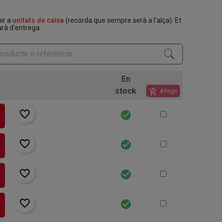
nir a
unitats de caixa
(recorda que sempre serà a l'alça). Et
rà d'entrega.
En
stock
add_shopping_cart
Afegir
favorite_border
check_circle
favorite_border
check_circle
favorite_border
check_circle
favorite_border
check_circle