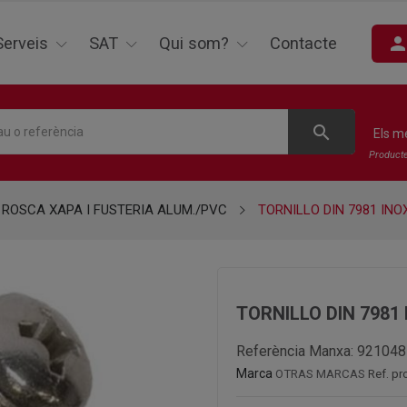
perso
Serveis
SAT
Qui som?
Contacte
search
Els m
Product
ROSCA XAPA I FUSTERIA ALUM./PVC
TORNILLO DIN 7981 INOX
TORNILLO DIN 7981 
Referència Manxa:
921048
Marca
OTRAS MARCAS
Ref. pr