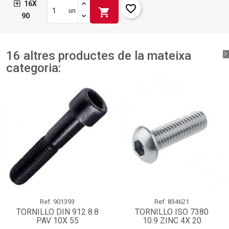
16X
favorite_border
shopping_cart
un
90
16 altres productes de la mateixa
categoria:
Ref.
901393
Ref.
834621
TORNILLO DIN 912 8.8
TORNILLO ISO 7380
PAV 10X 55
10.9 ZINC 4X 20