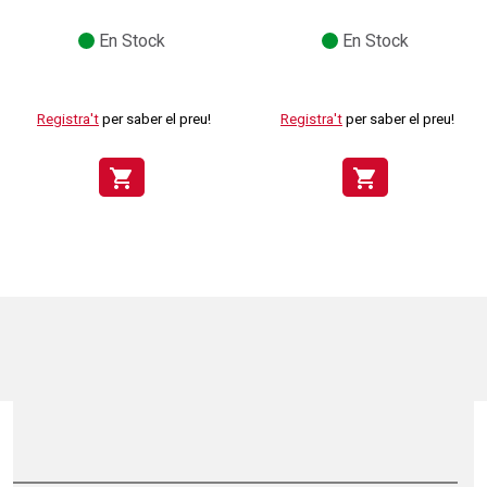
En Stock
En Stock
Registra't
per saber el preu!
Registra't
per saber el preu!
shopping_cart
shopping_cart