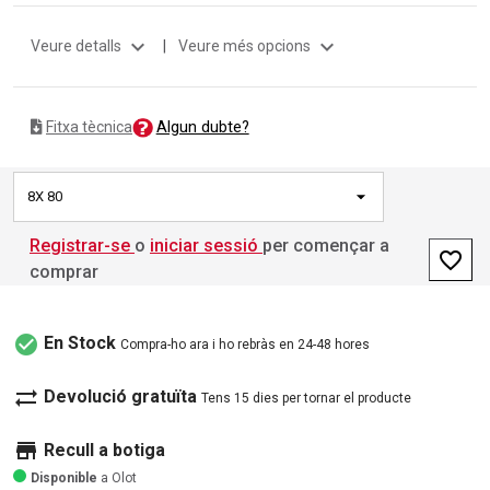
expand_more
expand_more
Veure detalls
|
Veure més opcions
Algun dubte?
Fitxa tècnica
8X 80
Registrar-se
o
iniciar sessió
per començar a
favorite_border
comprar
check_circle
En Stock
Compra-ho ara i ho rebràs en 24-48 hores
sync_alt
Devolució gratuïta
Tens 15 dies per tornar el producte
store
Recull a botiga
Disponible
a Olot