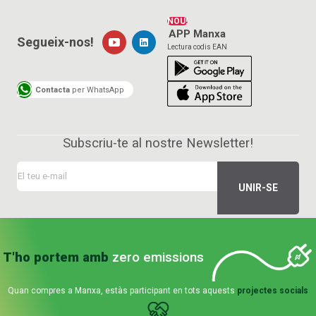
NOU!
APP Manxa
Segueix-nos!
Lectura codis EAN
Contacta
per WhatsApp
Subscriu-te al nostre Newsletter!
T'ho portem amb
zero emissions
Quan compres a Manxa, estàs participant en tots aquests
projectes socials