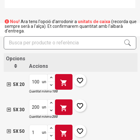
Nou!
Ara tens l'opció d'arrodonir a
unitats de caixa
(recorda que
sempre serà a l'alça). Et confirmarem quantitat amb l'albarà
d'entrega.
Opcions
Accions
favorite_border
shopping_cart
un
5X 20
Quantitat mínima
100
favorite_border
shopping_cart
un
5X 30
Quantitat mínima
200
favorite_border
5X 50
shopping_cart
un