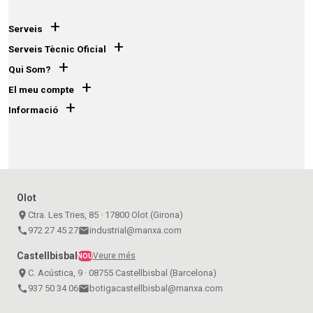
+
Serveis
+
Serveis Tècnic Oficial
+
Qui Som?
+
El meu compte
+
Informació
Olot
place
Ctra. Les Tries, 85 · 17800 Olot (Girona)
call
972 27 45 27
email
industrial@manxa.com
Castellbisbal
Veure més
NOU
place
C. Acústica, 9 · 08755 Castellbisbal (Barcelona)
call
937 50 34 06
email
botigacastellbisbal@manxa.com