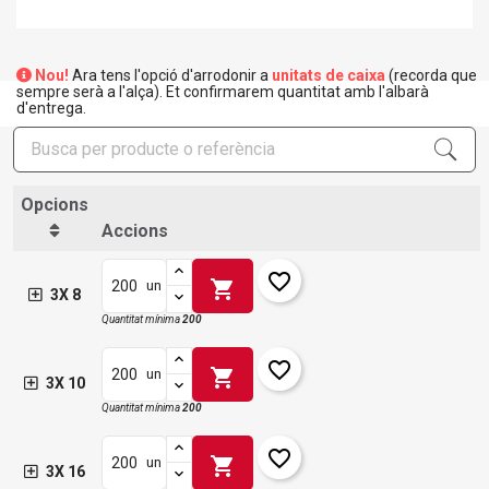
Nou!
Ara tens l'opció d'arrodonir a
unitats de caixa
(recorda que
sempre serà a l'alça). Et confirmarem quantitat amb l'albarà
d'entrega.
Opcions
Accions
favorite_border
shopping_cart
un
3X 8
Quantitat mínima
200
favorite_border
shopping_cart
un
3X 10
Quantitat mínima
200
favorite_border
shopping_cart
un
3X 16