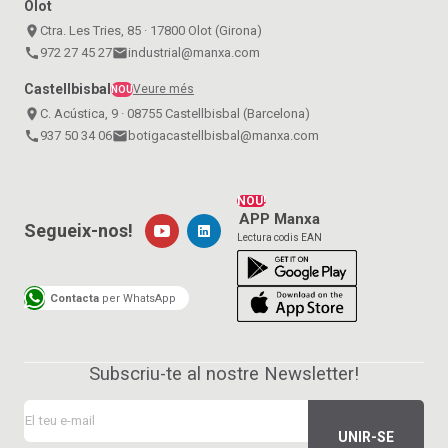
Olot
place
Ctra. Les Tries, 85 · 17800 Olot (Girona)
call
972 27 45 27
email
industrial@manxa.com
Castellbisbal
Veure més
NOU
place
C. Acústica, 9 · 08755 Castellbisbal (Barcelona)
call
937 50 34 06
email
botigacastellbisbal@manxa.com
NOU!
APP Manxa
Segueix-nos!
Lectura codis EAN
Contacta
per WhatsApp
Subscriu-te al nostre Newsletter!