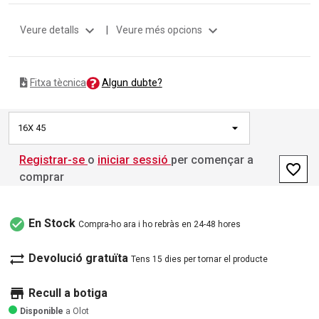
expand_more
expand_more
Veure detalls
|
Veure més opcions
Algun dubte?
Fitxa tècnica
16X 45
Registrar-se
o
iniciar sessió
per començar a
favorite_border
comprar
check_circle
En Stock
Compra-ho ara i ho rebràs en 24-48 hores
sync_alt
Devolució gratuïta
Tens 15 dies per tornar el producte
store
Recull a botiga
Disponible
a Olot