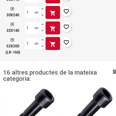
favorite_border
shopping_cart
un
30X240
favorite_border
shopping_cart
un
33X140
favorite_border
shopping_cart
un
52X300
(LR-160)
16 altres productes de la mateixa
categoria: