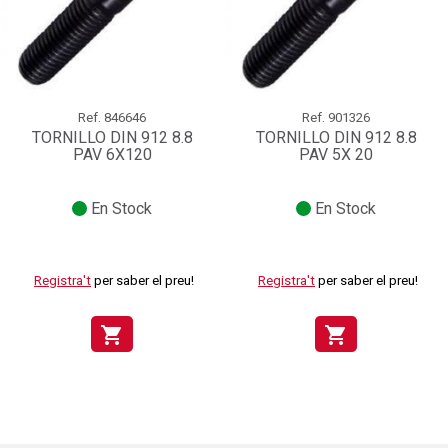
Ref.
846646
Ref.
901326
TORNILLO DIN 912 8.8
TORNILLO DIN 912 8.8
PAV 6X120
PAV 5X 20
En Stock
En Stock
Registra't
per saber el preu!
Registra't
per saber el preu!
shopping_cart
shopping_cart