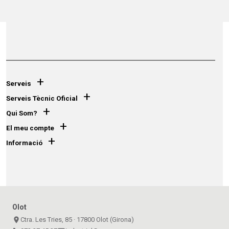
+
Serveis
+
Serveis Tècnic Oficial
+
Qui Som?
+
El meu compte
+
Informació
Olot
place
Ctra. Les Tries, 85 · 17800 Olot (Girona)