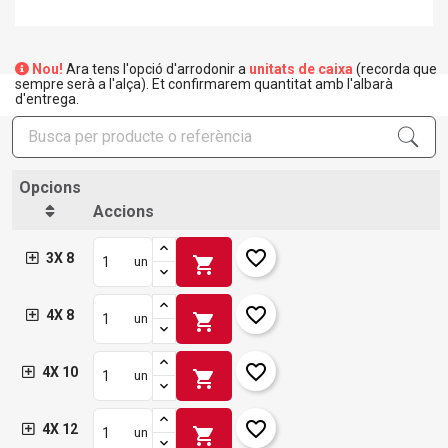
Nou!
Ara tens l'opció d'arrodonir a
unitats de caixa
(recorda que
sempre serà a l'alça). Et confirmarem quantitat amb l'albarà
d'entrega.
Opcions
Accions
favorite_border
3X 8
shopping_cart
un
favorite_border
4X 8
shopping_cart
un
favorite_border
4X 10
shopping_cart
un
favorite_border
4X 12
shopping_cart
un