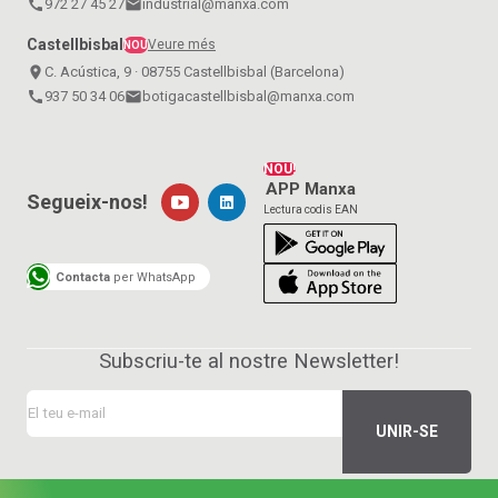
call
972 27 45 27
email
industrial@manxa.com
Castellbisbal
Veure més
NOU
place
C. Acústica, 9 · 08755 Castellbisbal (Barcelona)
call
937 50 34 06
email
botigacastellbisbal@manxa.com
NOU!
APP Manxa
Segueix-nos!
Lectura codis EAN
Contacta
per WhatsApp
Subscriu-te al nostre Newsletter!