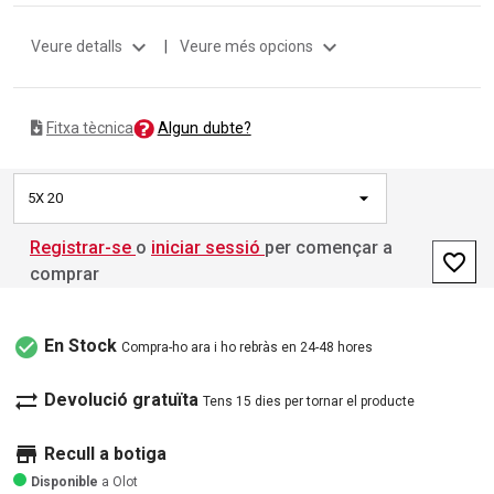
expand_more
expand_more
Veure detalls
|
Veure més opcions
Algun dubte?
Fitxa tècnica
5X 20
Registrar-se
o
iniciar sessió
per començar a
favorite_border
comprar
check_circle
En Stock
Compra-ho ara i ho rebràs en 24-48 hores
sync_alt
Devolució gratuïta
Tens 15 dies per tornar el producte
store
Recull a botiga
Disponible
a Olot