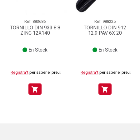
Ref.
883686
Ref.
988225
TORNILLO DIN 933 8.8
TORNILLO DIN 912
ZINC 12X140
12.9 PAV 6X 20
En Stock
En Stock
Registra't
per saber el preu!
Registra't
per saber el preu!
shopping_cart
shopping_cart