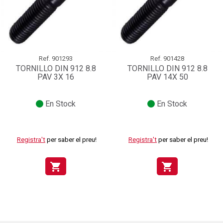
Ref.
901293
Ref.
901428
TORNILLO DIN 912 8.8
TORNILLO DIN 912 8.8
PAV 3X 16
PAV 14X 50
En Stock
En Stock
Registra't
per saber el preu!
Registra't
per saber el preu!
shopping_cart
shopping_cart