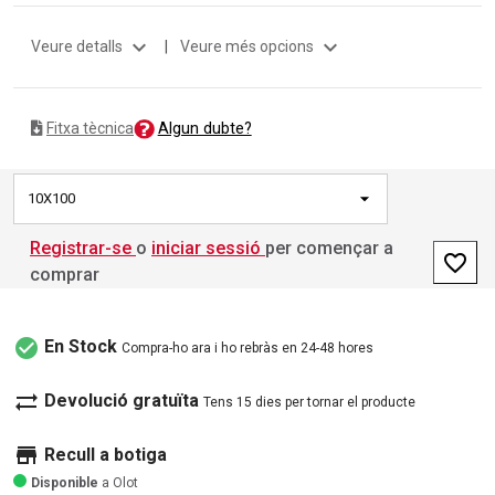
expand_more
expand_more
Veure detalls
|
Veure més opcions
Algun dubte?
Fitxa tècnica
10X100
Registrar-se
o
iniciar sessió
per començar a
favorite_border
comprar
check_circle
En Stock
Compra-ho ara i ho rebràs en 24-48 hores
sync_alt
Devolució gratuïta
Tens 15 dies per tornar el producte
store
Recull a botiga
Disponible
a Olot