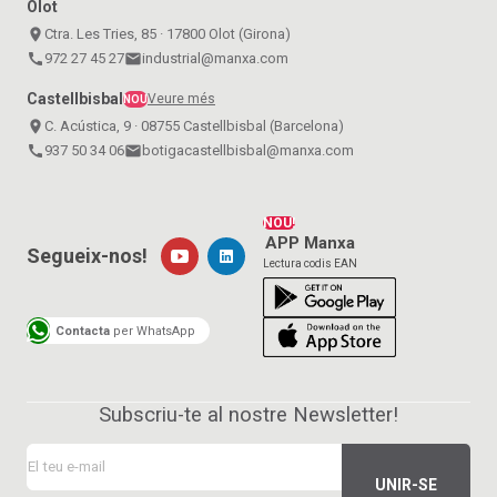
Olot
place
Ctra. Les Tries, 85 · 17800 Olot (Girona)
call
972 27 45 27
email
industrial@manxa.com
Castellbisbal
Veure més
NOU
place
C. Acústica, 9 · 08755 Castellbisbal (Barcelona)
call
937 50 34 06
email
botigacastellbisbal@manxa.com
NOU!
APP Manxa
Segueix-nos!
Lectura codis EAN
Contacta
per WhatsApp
Subscriu-te al nostre Newsletter!