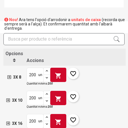
Nou!
Ara tens l'opció d'arrodonir a
unitats de caixa
(recorda que
sempre serà a l'alça). Et confirmarem quantitat amb l'albarà
d'entrega.
Opcions
Accions
favorite_border
shopping_cart
un
3X 8
Quantitat mínima
200
favorite_border
shopping_cart
un
3X 10
Quantitat mínima
200
favorite_border
shopping_cart
un
3X 16