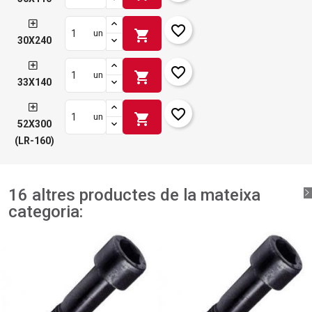
favorite_border
shopping_cart
un
30X240
favorite_border
shopping_cart
un
33X140
favorite_border
shopping_cart
un
52X300
(LR-160)
16 altres productes de la mateixa
categoria: