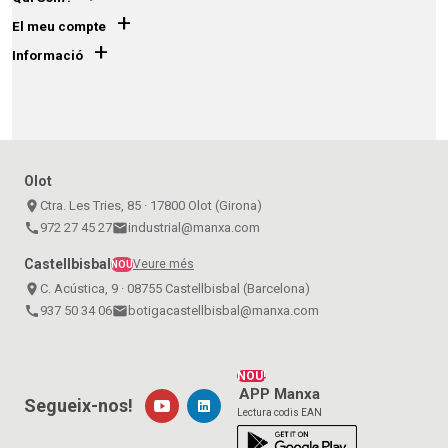
+
El meu compte
+
Informació
Olot
place
Ctra. Les Tries, 85 · 17800 Olot (Girona)
call
972 27 45 27
email
industrial@manxa.com
Castellbisbal
Veure més
NOU
place
C. Acústica, 9 · 08755 Castellbisbal (Barcelona)
call
937 50 34 06
email
botigacastellbisbal@manxa.com
NOU!
APP Manxa
Segueix-nos!
Lectura codis EAN