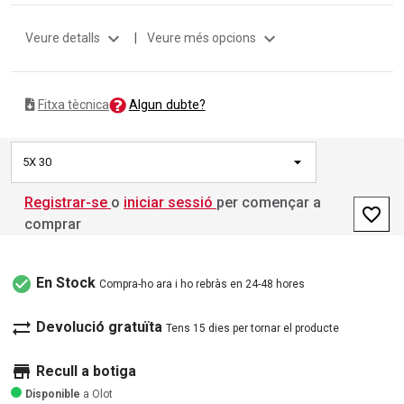
expand_more
expand_more
Veure detalls
|
Veure més opcions
Algun dubte?
Fitxa tècnica
5X 30
Registrar-se
o
iniciar sessió
per començar a
favorite_border
comprar
check_circle
En Stock
Compra-ho ara i ho rebràs en 24-48 hores
sync_alt
Devolució gratuïta
Tens 15 dies per tornar el producte
store
Recull a botiga
Disponible
a Olot