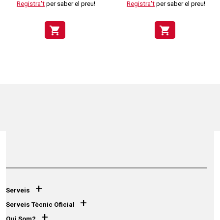
Registra't
per saber el preu!
Registra't
per saber el preu!
shopping_cart
shopping_cart
+
Serveis
+
Serveis Tècnic Oficial
+
Qui Som?