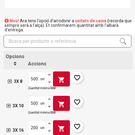
Nou!
Ara tens l'opció d'arrodonir a
unitats de caixa
(recorda que
sempre serà a l'alça). Et confirmarem quantitat amb l'albarà
d'entrega.
Opcions
Accions
favorite_border
shopping_cart
un
3X 8
Quantitat mínima
500
favorite_border
shopping_cart
un
3X 10
Quantitat mínima
500
favorite_border
shopping_cart
un
3X 16