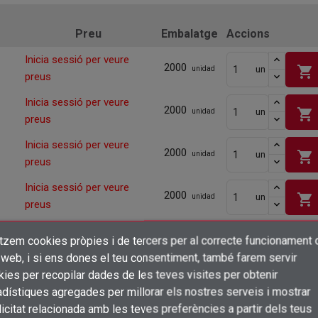
Preu
Embalatge
Accions
Inicia sessió per veure
2000
shopping_cart
un
unidad
preus
Inicia sessió per veure
2000
shopping_cart
un
unidad
preus
Inicia sessió per veure
2000
shopping_cart
un
unidad
preus
Inicia sessió per veure
2000
shopping_cart
un
unidad
preus
Inicia sessió per veure
2000
shopping_cart
itzem cookies pròpies i de tercers per al correcte funcionament 
un
unidad
×
preus
Crear una llista de desitjos
 web, i si ens dones el teu consentiment, també farem servir
Connectar-se
Inicia sessió per veure
ies per recopilar dades de les teves visites per obtenir
2000
shopping_cart
un
unidad
preus
dístiques agregades per millorar els nostres serveis i mostrar
×
Afegir a la llista de desitjos
Nom de la llista de desitjos
icitat relacionada amb les teves preferències a partir dels teus
Cal que connecteu per a desar els productes a la vostra llista de desitjos
Inicia sessió per veure