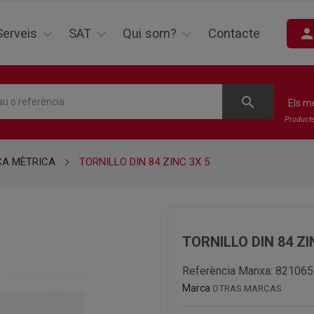
perso
Serveis
SAT
Qui som?
Contacte
search
Els m
Product
CA MÈTRICA
TORNILLO DIN 84 ZINC 3X 5
TORNILLO DIN 84 ZI
Referència Manxa:
821065
Marca
OTRAS MARCAS