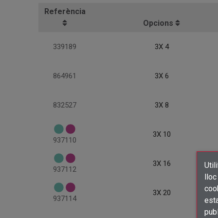
Referència
Opcions
339189
3X 4
864961
3X 6
832527
3X 8
3X 10
937110
3X 16
Util
937112
lloc
cook
3X 20
937114
esta
publ