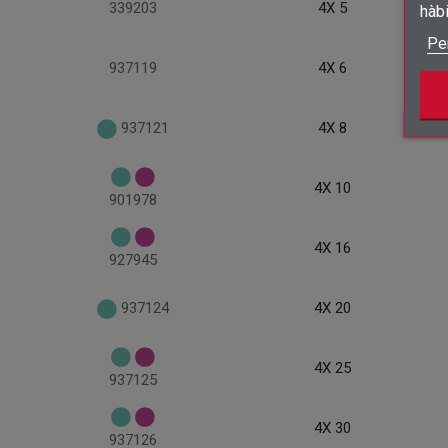
339203
4X 5
hàb
Pe
937119
4X 6
937121
4X 8
4X 10
901978
4X 16
927945
937124
4X 20
4X 25
937125
4X 30
937126