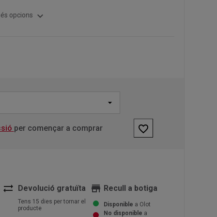
expand_more
és opcions
favorite_border
ssió
per començar a comprar
sync_alt
store
Devolució gratuïta
Recull a botiga
Tens 15 dies per tornar el
Disponible
a Olot
producte
No disponible
a