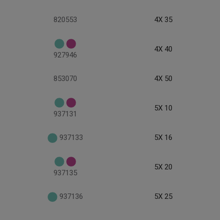
820553
4X 35
4X 40
927946
853070
4X 50
5X 10
937131
937133
5X 16
5X 20
937135
937136
5X 25