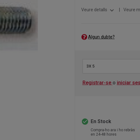
expand_more
Veure detalls
|
Veure m
Algun dubte?
3X 5
Registrar-se
o
iniciar se
check_circle
En Stock
Compra-ho ara i ho rebràs
en 24-48 hores