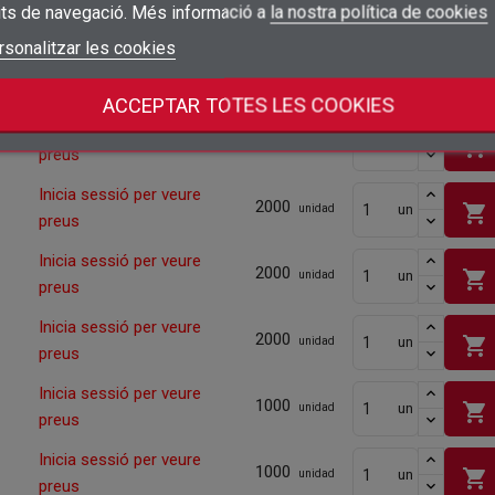
2000
shopping_cart
its de navegació. Més informació a
la nostra política de cookies
un
unidad
preus
add_circle_outline
Crear una llista nova
Connectar-se
rsonalitzar les cookies
Cancel·lar
Inicia sessió per veure
Crear una llista de desitjos
2000
Cancel·lar
shopping_cart
un
unidad
preus
ACCEPTAR TOTES LES COOKIES
Inicia sessió per veure
2000
shopping_cart
un
unidad
preus
Inicia sessió per veure
2000
shopping_cart
un
unidad
preus
Inicia sessió per veure
2000
shopping_cart
un
unidad
preus
Inicia sessió per veure
2000
shopping_cart
un
unidad
preus
Inicia sessió per veure
1000
shopping_cart
un
unidad
preus
Inicia sessió per veure
1000
shopping_cart
un
unidad
preus