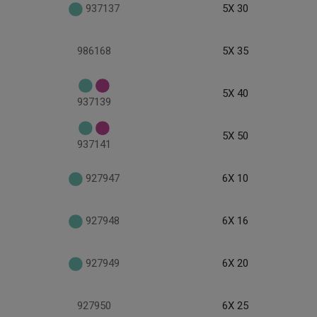
937137
5X 30
986168
5X 35
5X 40
937139
5X 50
937141
927947
6X 10
927948
6X 16
927949
6X 20
927950
6X 25