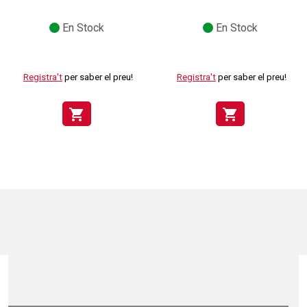
En Stock
En Stock
Registra't
per saber el preu!
Registra't
per saber el preu!
shopping_cart
shopping_cart