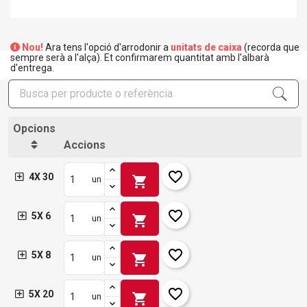
Nou!
Ara tens l'opció d'arrodonir a
unitats de caixa
(recorda que
sempre serà a l'alça). Et confirmarem quantitat amb l'albarà
d'entrega.
Opcions
Accions
favorite_border
4X 30
shopping_cart
un
favorite_border
5X 6
shopping_cart
un
favorite_border
5X 8
shopping_cart
un
favorite_border
5X 20
shopping_cart
un