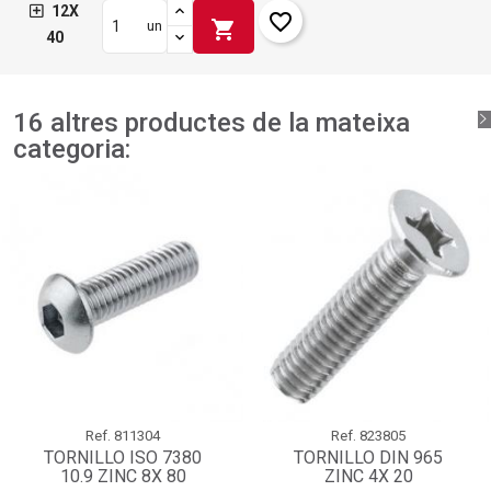
12X
favorite_border
shopping_cart
un
40
16 altres productes de la mateixa
categoria:
Ref.
811304
Ref.
823805
TORNILLO ISO 7380
TORNILLO DIN 965
10.9 ZINC 8X 80
ZINC 4X 20