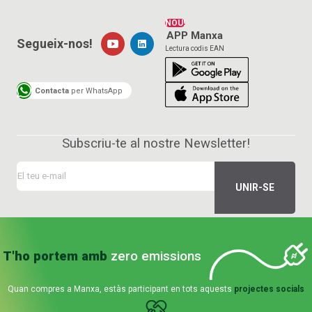
NOU!
APP Manxa
Segueix-nos!
Lectura codis EAN
Contacta
per WhatsApp
Subscriu-te al nostre Newsletter!
T'ho portem amb
zero emissions
Quan compres a Manxa, estàs participant en tots aquests
projectes socials