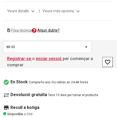
expand_more
expand_more
Veure detalls
|
Veure més opcions
Algun dubte?
Fitxa tècnica
8X 65
Registrar-se
o
iniciar sessió
per començar a
favorite_border
comprar
check_circle
En Stock
Compra-ho ara i ho rebràs en 24-48 hores
sync_alt
Devolució gratuïta
Tens 15 dies per tornar el producte
store
Recull a botiga
Disponible
a Olot