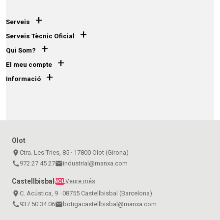
+
Serveis
+
Serveis Tècnic Oficial
+
Qui Som?
+
El meu compte
+
Informació
Olot
place
Ctra. Les Tries, 85 · 17800 Olot (Girona)
call
972 27 45 27
email
industrial@manxa.com
Castellbisbal
Veure més
NOU
place
C. Acústica, 9 · 08755 Castellbisbal (Barcelona)
call
937 50 34 06
email
botigacastellbisbal@manxa.com