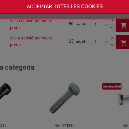
Inicia sessió per veure
ACCEPTAR TOTES LES COOKIES
50
shopping_cart
un
unidad
preus
Inicia sessió per veure
50
shopping_cart
un
unidad
preus
Inicia sessió per veure
25
shopping_cart
un
unidad
preus
a categoria:
Oportunitat!
216
Ref.
941337
Ref