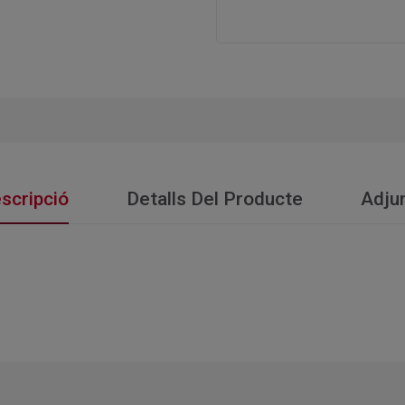
scripció
Detalls Del Producte
Adju