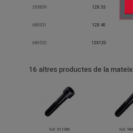
293839
12X 35
680531
12X 40
680532
12X120
16 altres productes de la mateix
Ref.
811588
Ref.
988