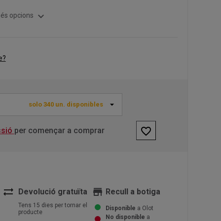
expand_more
és opcions
e?
solo 340 un. disponibles
favorite_border
ssió
per començar a comprar
sync_alt
store
Devolució gratuïta
Recull a botiga
Tens 15 dies per tornar el
Disponible
a Olot
producte
No disponible
a