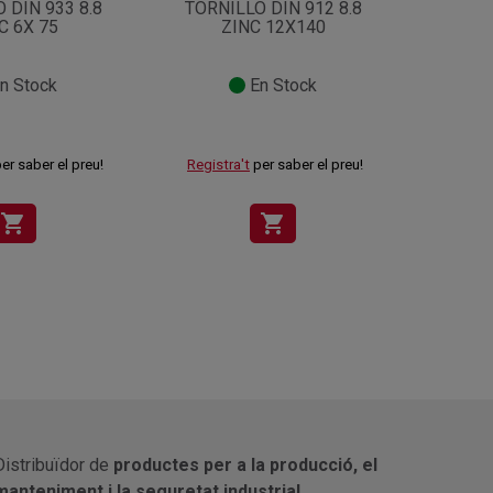
 DIN 933 8.8
TORNILLO DIN 912 8.8
TORNIL
C 6X 75
ZINC 12X140
n Stock
En Stock
er saber el preu!
Registra't
per saber el preu!
Registr
shopping_cart
shopping_cart
Distribuïdor de
productes per a la producció, el
manteniment i la seguretat industrial.