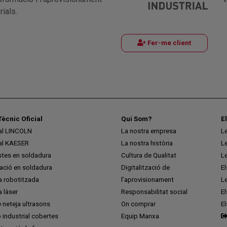
ials.
Fer-me client
Tècnic Oficial
Qui Som?
E
ial LINCOLN
La nostra empresa
L
ial KAESER
La nostra història
L
stes en soldadura
Cultura de Qualitat
L
ció en soldadura
Digitalització de
E
a robotitzada
l’aprovisionament
L
 làser
Responsabilitat social
El
 neteja ultrasons
On comprar
E
ó industrial cobertes
Equip Manxa