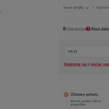
expand_more
Veure detalls
|
Veure m
Algun dubt
Fitxa tècnica
10X 35
Registrar-se
o
iniciar se
check_circle
Últimes unitats
Només queden 340 un.
disponibles