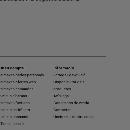
l meu compte
Informació
es meves dades personals
Entrega i devolució
es meves ofertes web
Disponibilitat dels
es meves comandes
productes
ls meus albarans
Avís legal
es meves factures
Condicions de venda
s meus certificats
Contactar
ls meus consums
Uneix-te al nostre equip
Tancar sessió