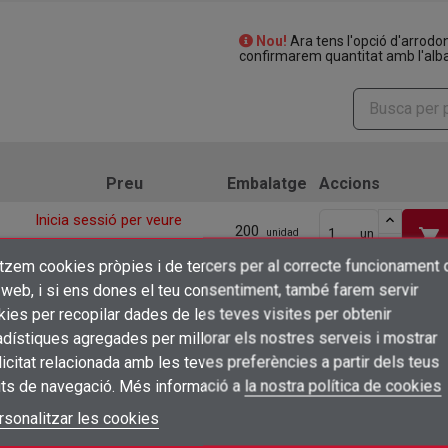
Nou!
Ara tens l'opció d'arrodo
confirmarem quantitat amb l'alba
Preu
Embalatge
Accions
Inicia sessió per veure
200
shopping_cart
un
unidad
preus
itzem cookies pròpies i de tercers per al correcte funcionament 
×
Inicia sessió per veure
Crear una llista de desitjos
 web, i si ens dones el teu consentiment, també farem servir
100
shopping_cart
un
unidad
preus
Connectar-se
ies per recopilar dades de les teves visites per obtenir
dístiques agregades per millorar els nostres serveis i mostrar
Inicia sessió per veure
×
Afegir a la llista de desitjos
100
Nom de la llista de desitjos
shopping_cart
un
unidad
icitat relacionada amb les teves preferències a partir dels teus
Cal que connecteu per a desar els productes a la vostra llista de desitjos
preus
its de navegació. Més informació a
la nostra política de cookies
Inicia sessió per veure
add_circle_outline
Crear una llista nova
100
shopping_cart
un
unidad
Connectar-se
rsonalitzar les cookies
Cancel·lar
preus
Crear una llista de desitjos
Cancel·lar