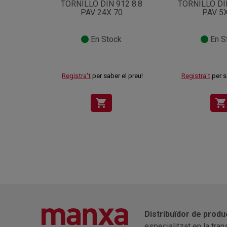
TORNILLO DIN 912 8.8
TORNILLO DI
PAV 24X 70
PAV 5
En Stock
En S
Registra't
per saber el preu!
Registra't
per s
shopping_cart
shopping_cart
Distribuïdor de produ
especialitzat en la tra