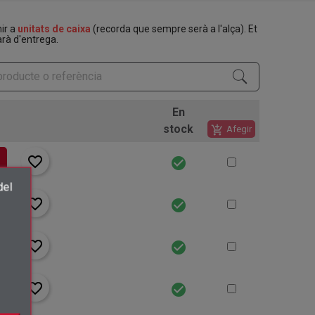
nir a
unitats de caixa
(recorda que sempre serà a l'alça). Et
rà d'entrega.
En
stock
add_shopping_cart
Afegir
favorite_border
check_circle
del
favorite_border
check_circle
×
favorite_border
check_circle
.
favorite_border
check_circle