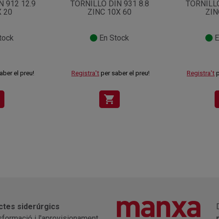
N 912 12.9
TORNILLO DIN 931 8.8
TORNILLO
X 20
ZINC 10X 60
ZIN
tock
En Stock
E
aber el preu!
Registra't
per saber el preu!
Registra't
p
shopping_cart
ctes siderúrgics
nsformació i l'aprovisionament