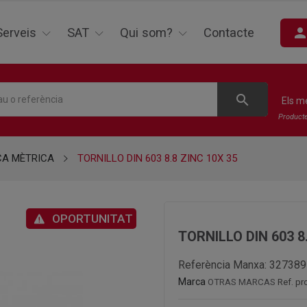
perso
Serveis
SAT
Qui som?
Contacte
search
Els m
Product
CA MÈTRICA
TORNILLO DIN 603 8.8 ZINC 10X 35
OPORTUNITAT
TORNILLO DIN 603 8
Referència Manxa:
327389
Marca
OTRAS MARCAS
Ref. p