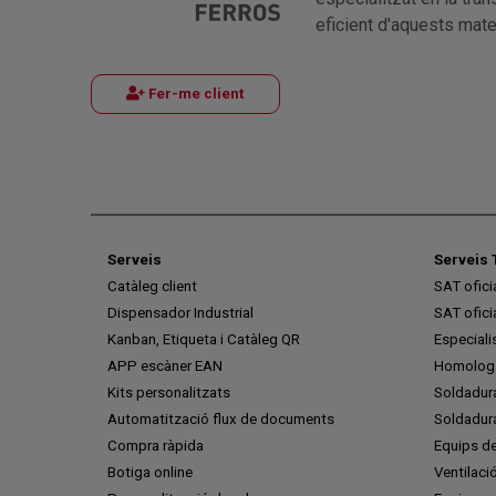
eficient d'aquests mater
Fer-me client
Serveis
Serveis 
Catàleg client
SAT ofic
Dispensador Industrial
SAT ofic
Kanban, Etiqueta i Catàleg QR
Especiali
APP escàner EAN
Homologa
Kits personalitzats
Soldadur
Automatització flux de documents
Soldadura
Compra ràpida
Equips de
Botiga online
Ventilaci