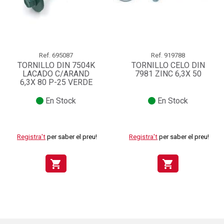
Ref.
695087
Ref.
919788
TORNILLO DIN 7504K
TORNILLO CELO DIN
LACADO C/ARAND
7981 ZINC 6,3X 50
6,3X 80 P-25 VERDE
En Stock
En Stock
Registra't
per saber el preu!
Registra't
per saber el preu!
shopping_cart
shopping_cart