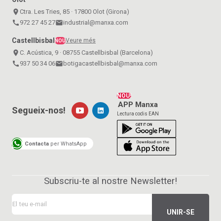
place
Ctra. Les Tries, 85 · 17800 Olot (Girona)
call
972 27 45 27
email
industrial@manxa.com
Castellbisbal
Veure més
NOU
place
C. Acústica, 9 · 08755 Castellbisbal (Barcelona)
call
937 50 34 06
email
botigacastellbisbal@manxa.com
NOU!
APP Manxa
Segueix-nos!
Lectura codis EAN
Contacta
per WhatsApp
Subscriu-te al nostre Newsletter!