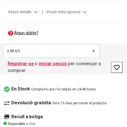
expand_more
expand_more
Veure detalls
|
Veure més opcions
Algun dubte?
2,9X 6,5
Registrar-se
o
iniciar sessió
per començar a
favorite_border
comprar
check_circle
En Stock
Compra-ho ara i ho rebràs en 24-48 hores
sync_alt
Devolució gratuïta
Tens 15 dies per tornar el producte
store
Recull a botiga
Disponible
a Olot