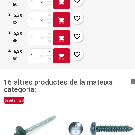
favorite_border
shopping_cart
un
60
6,3X
favorite_border
shopping_cart
un
38
6,3X
favorite_border
shopping_cart
un
45
6,3X
favorite_border
shopping_cart
un
50
16 altres productes de la mateixa
categoria:
Oportunitat!