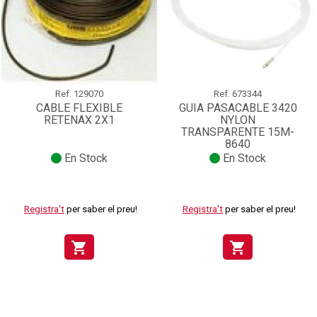
Ref.
129070
Ref.
673344
CABLE FLEXIBLE
GUIA PASACABLE 3420
RETENAX 2X1
NYLON
TRANSPARENTE 15M-
8640
En Stock
En Stock
Registra't
per saber el preu!
Registra't
per saber el preu!
shopping_cart
shopping_cart