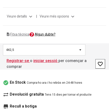
expand_more
expand_more
Veure detalls
|
Veure més opcions
Algun dubte?
Fitxa tècnica
4X2,5
Registrar-se
o
iniciar sessió
per començar a
favorite_border
comprar
check_circle
En Stock
Compra-ho ara i ho rebràs en 24-48 hores
sync_alt
Devolució gratuïta
Tens 15 dies per tornar el producte
store
Recull a botiga