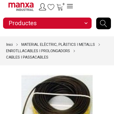
0
Productes
expand_more
Inici
MATERIAL ELÈCTRIC, PLÀSTICS I METALLS
ENROTLLACABLES I PROLONGADORS
CABLES I PASSACABLES