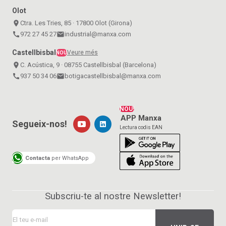
Olot
place
Ctra. Les Tries, 85 · 17800 Olot (Girona)
call
972 27 45 27
email
industrial@manxa.com
Castellbisbal
Veure més
NOU
place
C. Acústica, 9 · 08755 Castellbisbal (Barcelona)
call
937 50 34 06
email
botigacastellbisbal@manxa.com
NOU!
APP Manxa
Segueix-nos!
Lectura codis EAN
Contacta
per WhatsApp
Subscriu-te al nostre Newsletter!