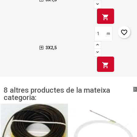
shopping_cart
favorite_border
m
3X2,5
shopping_cart
8 altres productes de la mateixa
categoria: