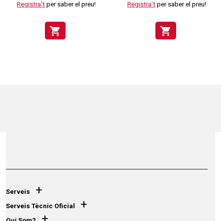
Registra't
per saber el preu!
Registra't
per saber el preu!
shopping_cart
shopping_cart
+
Serveis
+
Serveis Tècnic Oficial
+
Qui Som?