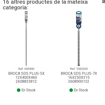
16 altres productes de la mateixa
categoria:
Ref.
693900
Ref.
1052305
BROCA SDS PLUS-5X
BROCA SDS PLUS-7X
12X400X460
16X250X315
2608833812
2608900132
En Stock
En Stock