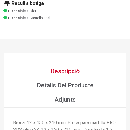
store
Recull a botiga
Disponible
a Olot
Disponible
a Castellbisbal
Descripció
Detalls Del Producte
Adjunts
Broca. 12 x 150 x 210 mm. Broca para martillo PRO
SDS plus-5X, 12 x 150 x 210 mm : Dura hasta 1,5