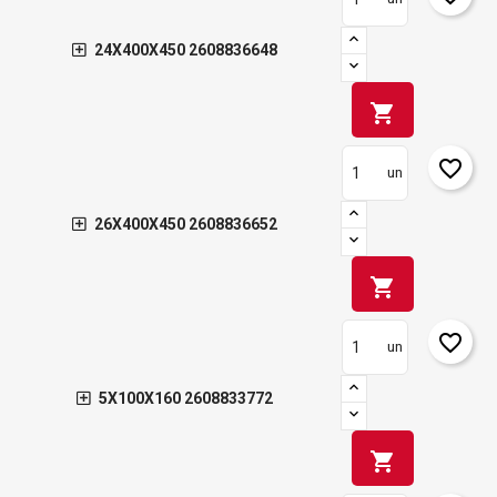
24X400X450 2608836648
shopping_cart
favorite_border
un
26X400X450 2608836652
shopping_cart
favorite_border
un
5X100X160 2608833772
shopping_cart