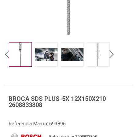
BROCA SDS PLUS-5X 12X150X210
2608833808
Referència Manxa:
693896
Ref. proveïdor 2608833808