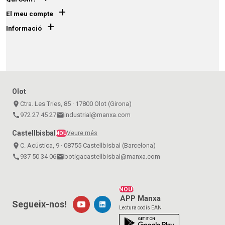
+
El meu compte
+
Informació
Olot
place
Ctra. Les Tries, 85 · 17800 Olot (Girona)
call
972 27 45 27
email
industrial@manxa.com
Castellbisbal
Veure més
NOU
place
C. Acústica, 9 · 08755 Castellbisbal (Barcelona)
call
937 50 34 06
email
botigacastellbisbal@manxa.com
NOU!
APP Manxa
Segueix-nos!
Lectura codis EAN