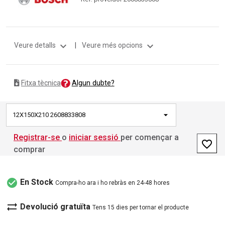
expand_more
expand_more
Veure detalls
|
Veure més opcions
Algun dubte?
Fitxa tècnica
12X150X210 2608833808
Registrar-se
o
iniciar sessió
per començar a
favorite_border
comprar
check_circle
En Stock
Compra-ho ara i ho rebràs en 24-48 hores
sync_alt
Devolució gratuïta
Tens 15 dies per tornar el producte