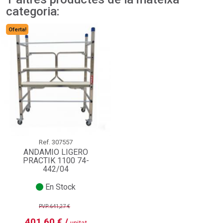
categoria:
Oferta!
Ref.
307557
ANDAMIO LIGERO
PRACTIK 1100 74-
442/04
En Stock
PVP:641,27 €
401,60 € /
unitat