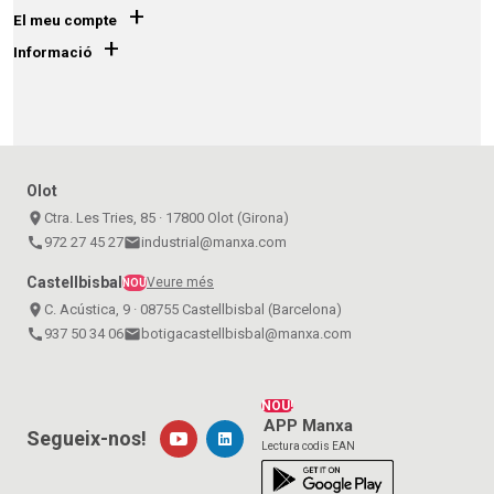
+
El meu compte
+
Informació
Olot
place
Ctra. Les Tries, 85 · 17800 Olot (Girona)
call
972 27 45 27
email
industrial@manxa.com
Castellbisbal
Veure més
NOU
place
C. Acústica, 9 · 08755 Castellbisbal (Barcelona)
call
937 50 34 06
email
botigacastellbisbal@manxa.com
NOU!
APP Manxa
Segueix-nos!
Lectura codis EAN