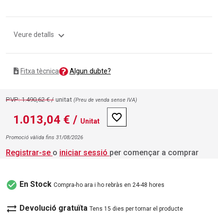
expand_more
Veure detalls
Algun dubte?
Fitxa tècnica
PVP: 1.490,62 € /
unitat
(Preu de venda sense IVA)
favorite_border
1.013,04 €
/
Unitat
Promoció vàlida fins 31/08/2026
Registrar-se
o
iniciar sessió
per començar a comprar
check_circle
En Stock
Compra-ho ara i ho rebràs en 24-48 hores
sync_alt
Devolució gratuïta
Tens 15 dies per tornar el producte