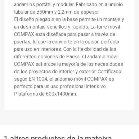
andamios portátil y modular. Fabricado en aluminio
tubular de ø50mm y 2,2mm de espesor.
El diseño plegable en la base permite un montaje y
×
un desmontaje sencillos y rápidos. La torre móvil
Crear una llista de desitjos
×
Connectar-se
COMPAX está diseñada para pasar a través de
puertas, lo que la convierte en la opción perfecta
×
para uso en interiores. Con la flexibilidad de las
Afegir a la llista de desitjos
Nom de la llista de desitjos
Cal que connecteu per a desar els productes a la vostra
diferentes opciones de Packs, el andamio móvil
llista de desitjos.
COMPAX satisface la mayoría de las necesidades
add_circle_outline
Crear una llista nova
de los proyectos de interior y exterior. Certificado
Connectar-se
Cancel·lar
Crear una llista de desitjos
Cancel·lar
según EN 1004, el andamio móvil COMPAX es
perfecto para un uso profesional intensivo.
Plataforma de 600x1400mm.
1 altres productes de la mateixa