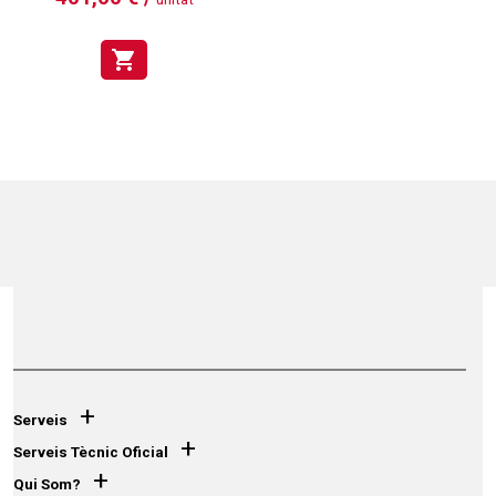
shopping_cart
+
Serveis
+
Serveis Tècnic Oficial
+
Qui Som?