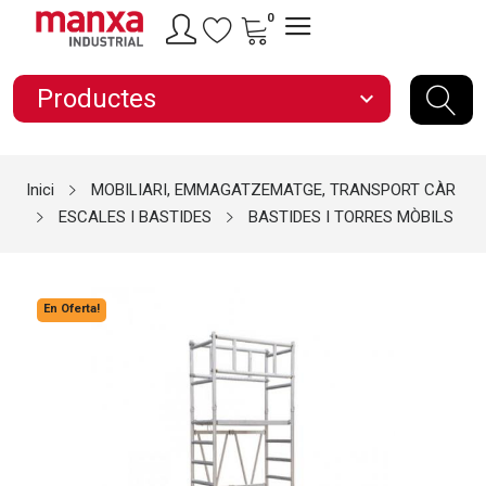
0
Productes
expand_more
Inici
MOBILIARI, EMMAGATZEMATGE, TRANSPORT CÀR
ESCALES I BASTIDES
BASTIDES I TORRES MÒBILS
En Oferta!