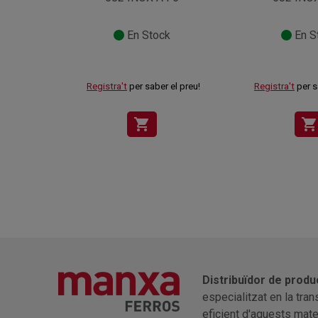
En Stock
En S
Registra't
per saber el preu!
Registra't
per s
shopping_cart
shopping_cart
Distribuïdor de produ
especialitzat en la tra
eficient d'aquests mater