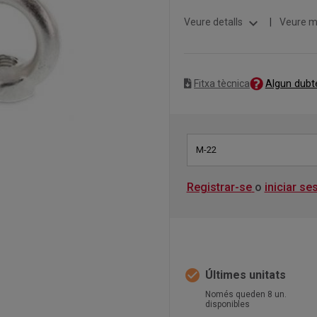
expand_more
Veure detalls
|
Veure m
Algun dubt
Fitxa tècnica
M-22
Registrar-se
o
iniciar se
check_circle
Últimes unitats
Només queden 8 un.
disponibles