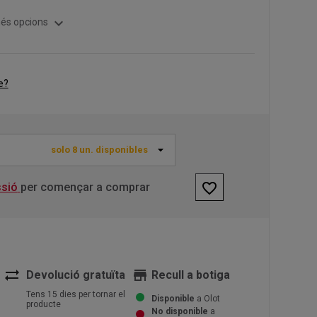
expand_more
és opcions
e?
solo 8 un. disponibles
favorite_border
ssió
per començar a comprar
sync_alt
store
Devolució gratuïta
Recull a botiga
Tens 15 dies per tornar el
Disponible
a Olot
producte
No disponible
a