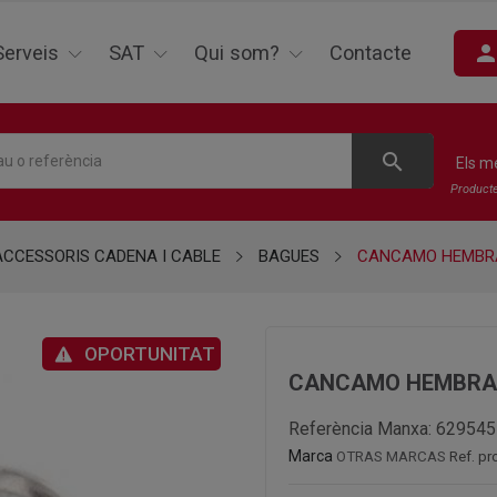
perso
Serveis
SAT
Qui som?
Contacte
search
Els m
Product
ACCESSORIS CADENA I CABLE
BAGUES
CANCAMO HEMBRA 
OPORTUNITAT
CANCAMO HEMBRA D
Referència Manxa:
629545
Marca
OTRAS MARCAS
Ref. pr