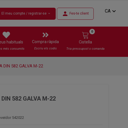
expand_more
CA
n
person
El meu compte / registrar-se
Fes-te client
expand_more
0
Compra ràpida
eus habituals
Cistella
Escriu els codis
es més consumits
Tria pressupost o comanda
DIN 582 GALVA M-22
IN 582 GALVA M-22
oveïdor 542022