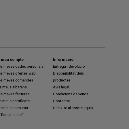
l meu compte
Informació
es meves dades personals
Entrega i devolució
es meves ofertes web
Disponibilitat dels
es meves comandes
productes
ls meus albarans
Avís legal
es meves factures
Condicions de venda
s meus certificats
Contactar
ls meus consums
Uneix-te al nostre equip
Tancar sessió