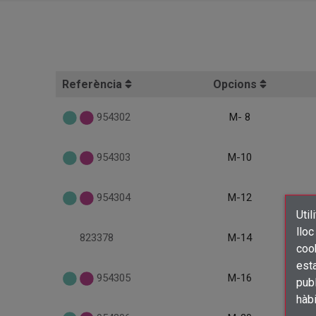
Referència
Opcions
954302
M- 8
954303
M-10
954304
M-12
Util
lloc
823378
M-14
cook
esta
954305
M-16
publ
hàb