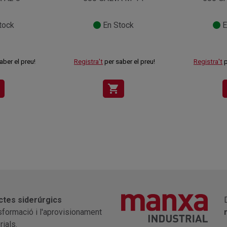
tock
En Stock
E
aber el preu!
Registra't
per saber el preu!
Registra't
p
shopping_cart
ctes siderúrgics
nsformació i l'aprovisionament
ials.