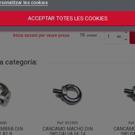
10
Inicia sessió per veure preus
unidad
un
Connectar-se
rsonalitzar les cookies
Cancel·lar
Crear una llista de desitjos
Cancel·lar
25
ACCEPTAR TOTES LES COOKIES
Inicia sessió per veure preus
unidad
un
10
Inicia sessió per veure preus
unidad
un
a categoria:
045
Ref.
812905
Ref
MBRA DIN
CANCAMO MACHO DIN
CANCAMO
 A2 8
580 GALVA M-14
580 G