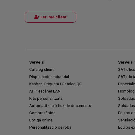
Fer-me client
Serveis
Serveis 
Catàleg client
SAT ofic
Dispensador Industrial
SAT ofic
Kanban, Etiqueta i Catàleg QR
Especiali
APP escàner EAN
Homologa
Kits personalitzats
Soldadur
Automatització flux de documents
Soldadura
Compra ràpida
Equips de
Botiga online
Ventilaci
Personalització de roba
Equips ex