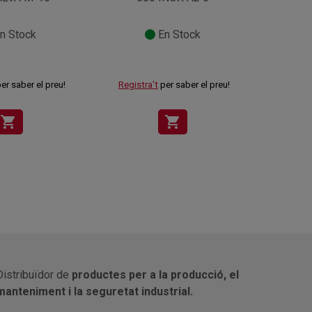
n Stock
En Stock
er saber el preu!
Registra't
per saber el preu!
Registr
shopping_cart
shopping_cart
Distribuïdor de
productes per a la producció, el
manteniment i la seguretat industrial.