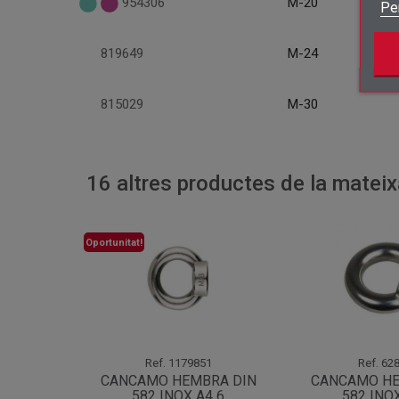
954306
M-20
Pe
819649
M-24
815029
M-30
16 altres productes de la mateix
Oportunitat!
Ref.
1179851
Ref.
628
CANCAMO HEMBRA DIN
CANCAMO HE
582 INOX A4 6
582 INOX