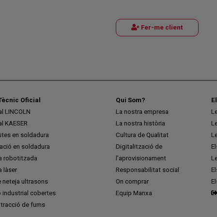
Fer-me client
Tècnic Oficial
Qui Som?
E
ial LINCOLN
La nostra empresa
L
ial KAESER
La nostra història
L
stes en soldadura
Cultura de Qualitat
L
ció en soldadura
Digitalització de
E
a robotitzada
l’aprovisionament
L
 làser
Responsabilitat social
El
 neteja ultrasons
On comprar
E
ó industrial cobertes
Equip Manxa
tracció de fums