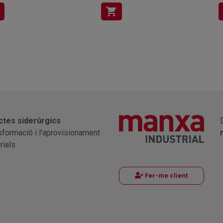
shopping_cart
ctes siderúrgics
nsformació i l'aprovisionament
ials.
Fer-me client