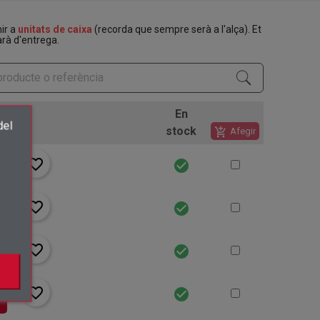
nir a
unitats de caixa
(recorda que sempre serà a l'alça). Et
rà d'entrega.
En
del
stock
add_shopping_cart
Afegir
×
favorite_border
check_circle
.
favorite_border
check_circle
favorite_border
check_circle
favorite_border
check_circle