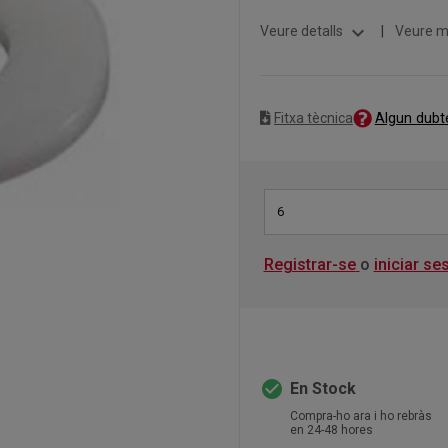
expand_more
Veure detalls
|
Veure m
Algun dubt
Fitxa tècnica
6
Registrar-se
o
iniciar se
check_circle
En Stock
Compra-ho ara i ho rebràs
en 24-48 hores