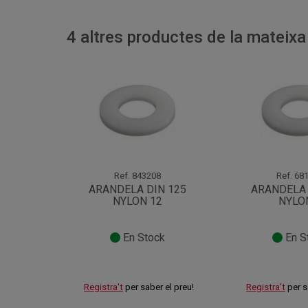
4 altres productes de la mateixa
Ref.
843208
Ref.
681
ARANDELA DIN 125
ARANDELA 
NYLON 12
NYLO
En Stock
En S
Registra't
per saber el preu!
Registra't
per s