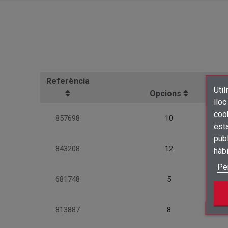
Referència
Util
Opcions
lloc
cook
857698
10
esta
publ
843208
12
hàb
Pe
681748
5
813887
8