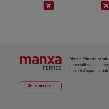
shopping_cart
shopping_cart
Distribuïdor de produ
especialitzat en la tra
eficient d'aquests mater
Fer-me client