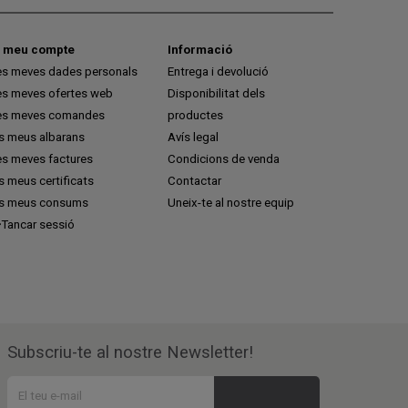
l meu compte
Informació
es meves dades personals
Entrega i devolució
es meves ofertes web
Disponibilitat dels
es meves comandes
productes
ls meus albarans
Avís legal
es meves factures
Condicions de venda
s meus certificats
Contactar
ls meus consums
Uneix-te al nostre equip
Tancar sessió
Subscriu-te al nostre Newsletter!