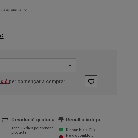
expand_more
és opcions
e?
favorite_border
ssió
per començar a comprar
sync_alt
store
Devolució gratuïta
Recull a botiga
Tens 15 dies per tornar el
Disponible
a Olot
producte
No disponible
a