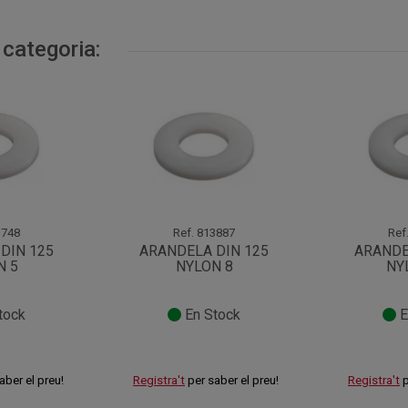
 categoria:
748
Ref.
813887
Ref
DIN 125
ARANDELA DIN 125
ARANDE
N 5
NYLON 8
NY
tock
En Stock
E
aber el preu!
Registra't
per saber el preu!
Registra't
p