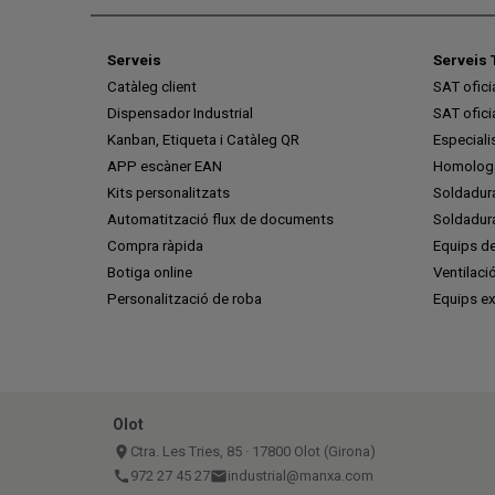
Serveis
Serveis 
Catàleg client
SAT ofic
Dispensador Industrial
SAT ofic
Kanban, Etiqueta i Catàleg QR
Especiali
APP escàner EAN
Homologa
Kits personalitzats
Soldadur
Automatització flux de documents
Soldadura
Compra ràpida
Equips de
Botiga online
Ventilaci
Personalització de roba
Equips ex
Olot
place
Ctra. Les Tries, 85 · 17800 Olot (Girona)
call
972 27 45 27
email
industrial@manxa.com