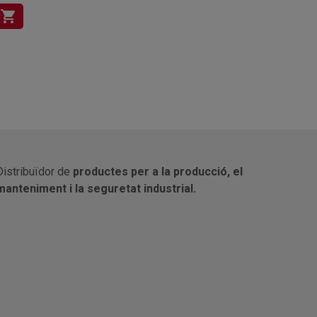
shopping_cart
Distribuïdor de
productes per a la producció, el
manteniment i la seguretat industrial.