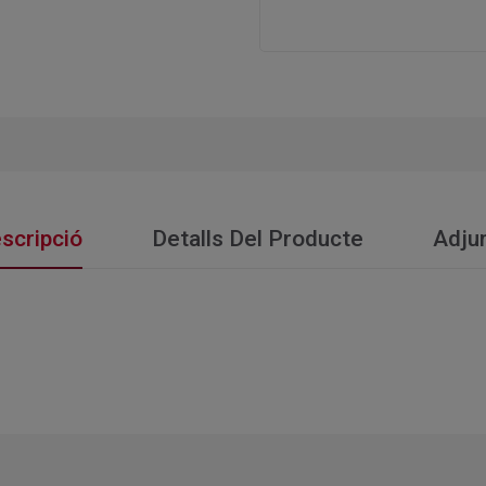
scripció
Detalls Del Producte
Adju