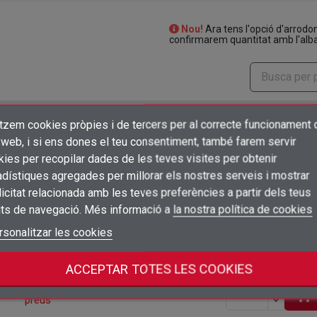
Nou!
Ara tens l'opció d'arrodo
confirmarem quantitat amb l'alba
itzem cookies pròpies i de tercers per al correcte funcionament 
Preu
Embalatge
Accions
×
Crear una llista de desitjos
 web, i si ens dones el teu consentiment, també farem servir
Connectar-se
Inicia sessió per veure
ies per recopilar dades de les teves visites per obtenir
1
shopping_cart
un
unidad
preus
dístiques agregades per millorar els nostres serveis i mostrar
×
Afegir a la llista de desitjos
Nom de la llista de desitjos
icitat relacionada amb les teves preferències a partir dels teus
Cal que connecteu per a desar els productes a la vostra llista de desitjos
Inicia sessió per veure
1
shopping_cart
un
its de navegació. Més informació a
la nostra política de cookies
unidad
preus
add_circle_outline
Crear una llista nova
Connectar-se
rsonalitzar les cookies
Cancel·lar
Inicia sessió per veure
1
Crear una llista de desitjos
Cancel·lar
shopping_cart
un
unidad
preus
ACCEPTAR TOTES LES COOKIES
Inicia sessió per veure
1
shopping_cart
un
unidad
preus