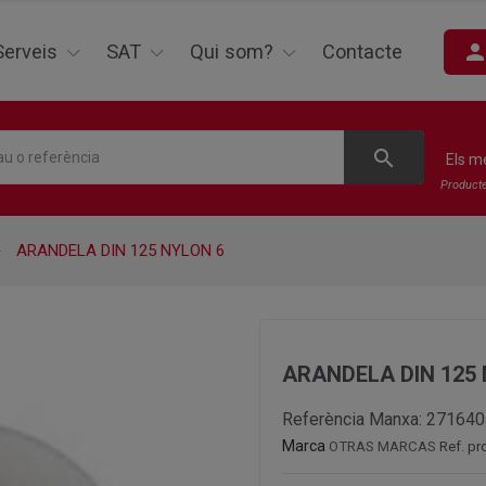
perso
Serveis
SAT
Qui som?
Contacte
search
Els m
Product
ARANDELA DIN 125 NYLON 6
ARANDELA DIN 125 
Referència Manxa:
271640
Marca
OTRAS MARCAS
Ref. p