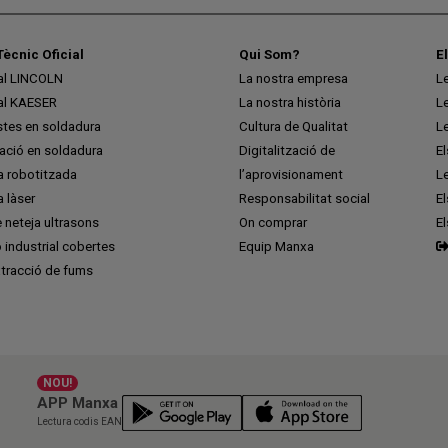
Tècnic Oficial
Qui Som?
E
ial LINCOLN
La nostra empresa
L
ial KAESER
La nostra història
L
stes en soldadura
Cultura de Qualitat
L
ció en soldadura
Digitalització de
E
a robotitzada
l’aprovisionament
L
 làser
Responsabilitat social
El
 neteja ultrasons
On comprar
E
ó industrial cobertes
Equip Manxa
tracció de fums
NOU!
APP Manxa
Lectura codis EAN