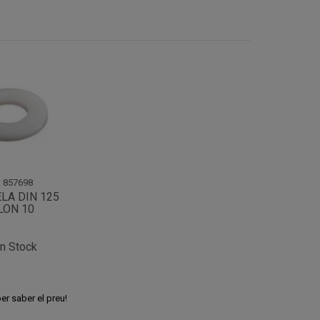
.
857698
LA DIN 125
LON 10
n Stock
er saber el preu!