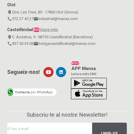
Olot
place
Ctra. Les Tries, 85 · 17800 Olot (Girona)
call
972 27 45 27
email
industrial@manxa.com
Castellbisbal
Veure més
NOU
place
C. Acústica, 9 · 08755 Castellbisbal (Barcelona)
call
937 50 34 06
email
botigacastellbisbal@manxa.com
NOU!
APP Manxa
Segueix-nos!
Lectura codis EAN
Contacta
per WhatsApp
Subscriu-te al nostre Newsletter!