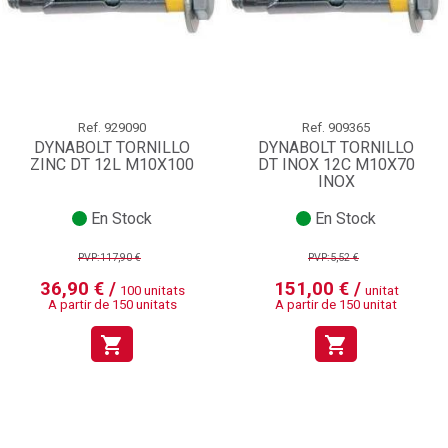
Ref.
929090
Ref.
909365
DYNABOLT TORNILLO
DYNABOLT TORNILLO
ZINC DT 12L M10X100
DT INOX 12C M10X70
INOX
En Stock
En Stock
PVP:117,90 €
PVP:5,52 €
36,90 € /
151,00 € /
100 unitats
unitat
A partir de 150 unitats
A partir de 150 unitat
shopping_cart
shopping_cart