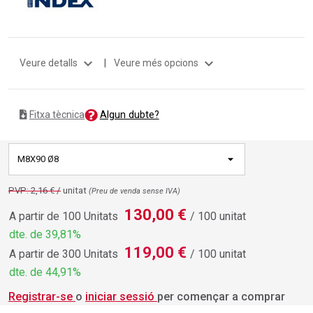
expand_more
expand_more
Veure detalls
|
Veure més opcions
Algun dubte?
Fitxa tècnica
M8X90 Ø8
PVP: 2,16 € /
unitat
(Preu de venda sense IVA)
130,00 €
A partir de 100 Unitats
/ 100 unitat
dte. de 39,81%
119,00 €
A partir de 300 Unitats
/ 100 unitat
dte. de 44,91%
Registrar-se
o
iniciar sessió
per començar a comprar