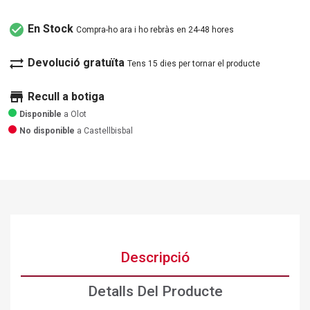
check_circle
En Stock
Compra-ho ara i ho rebràs en 24-48 hores
sync_alt
Devolució gratuïta
Tens 15 dies per tornar el producte
store
Recull a botiga
Disponible
a Olot
No disponible
a Castellbisbal
Descripció
Detalls Del Producte