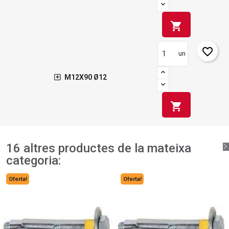
shopping_cart
favorite_border
un
M12X90 Ø12
shopping_cart
16 altres productes de la mateixa
categoria:
Oferta!
Oferta!