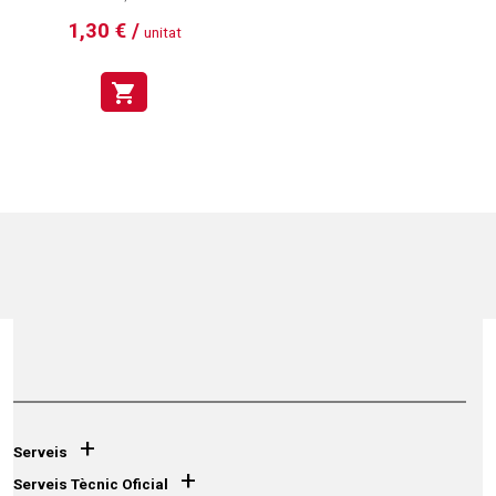
1,30 € /
unitat
shopping_cart
+
Serveis
+
Serveis Tècnic Oficial