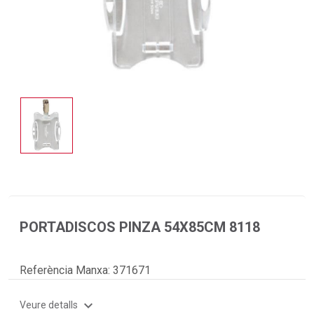
PORTADISCOS PINZA 54X85CM 8118
Referència Manxa:
371671
expand_more
Veure detalls