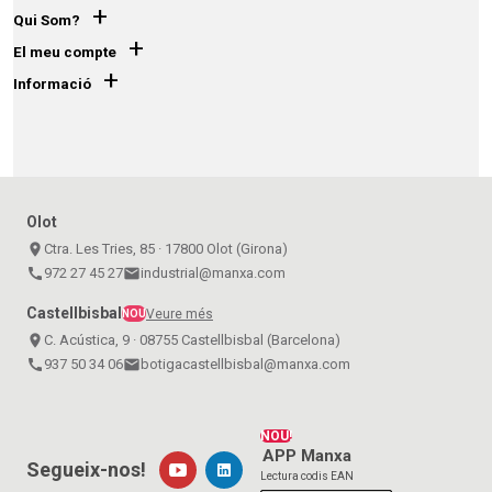
+
Qui Som?
+
El meu compte
+
Informació
Olot
place
Ctra. Les Tries, 85 · 17800 Olot (Girona)
call
972 27 45 27
email
industrial@manxa.com
Castellbisbal
Veure més
NOU
place
C. Acústica, 9 · 08755 Castellbisbal (Barcelona)
call
937 50 34 06
email
botigacastellbisbal@manxa.com
NOU!
APP Manxa
Segueix-nos!
Lectura codis EAN