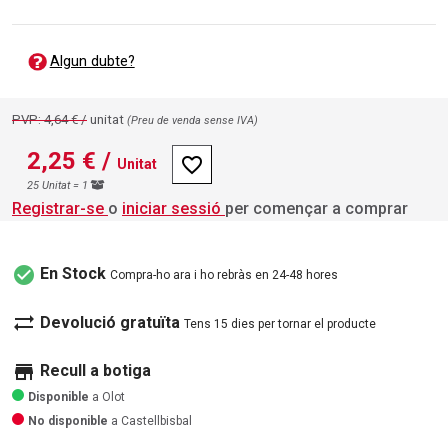
Algun dubte?
PVP: 4,64 € /
unitat
(Preu de venda sense IVA)
2,25 €
/
favorite_border
Unitat
25 Unitat = 1
Registrar-se
o
iniciar sessió
per començar a comprar
check_circle
En Stock
Compra-ho ara i ho rebràs en 24-48 hores
sync_alt
Devolució gratuïta
Tens 15 dies per tornar el producte
store
Recull a botiga
Disponible
a Olot
No disponible
a Castellbisbal