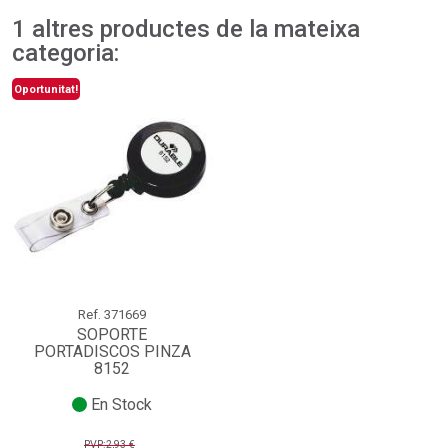
add_circle_outline
Crear una llista nova
1 altres productes de la mateixa
Connectar-se
Cancel·lar
Crear una llista de desitjos
Cancel·lar
categoria:
Oportunitat!
Ref.
371669
SOPORTE
PORTADISCOS PINZA
8152
En Stock
PVP:2,93 €