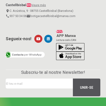
Castellbisbal
Veure més
NOU
place
C. Acústica, 9 · 08755 Castellbisbal (Barcelona)
call
937 50 34 06
email
botigacastellbisbal@manxa.com
NOU!
APP Manxa
Segueix-nos!
Lectura codis EAN
Contacta
per WhatsApp
Subscriu-te al nostre Newsletter!