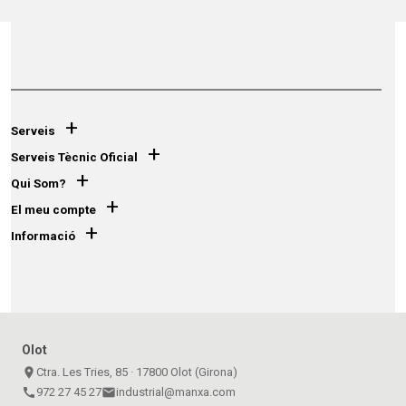
+
Serveis
+
Serveis Tècnic Oficial
+
Qui Som?
+
El meu compte
+
Informació
Olot
place
Ctra. Les Tries, 85 · 17800 Olot (Girona)
call
972 27 45 27
email
industrial@manxa.com