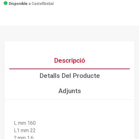
Disponible
a Castellbisbal
Descripció
Detalls Del Producte
Adjunts
L mm 160
×
L1 mm 22
Crear una llista de desitjos
×
Connectar-se
? mm 1,6