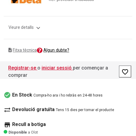
expand_more
Veure detalls
Algun dubte?
Fitxa tècnica
Registrar-se
o
iniciar sessió
per començar a
favorite_border
comprar
check_circle
En Stock
Compra-ho ara i ho rebràs en 24-48 hores
sync_alt
Devolució gratuïta
Tens 15 dies per tornar el producte
store
Recull a botiga
Disponible
a Olot