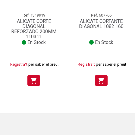
Ref.
1319919
Ref.
607766
ALICATE CORTE
ALICATE CORTANTE
DIAGONAL
DIAGONAL 1082 160
REFORZADO 200MM
110311
En Stock
En Stock
Registra't
per saber el preu!
Registra't
per saber el preu!
shopping_cart
shopping_cart