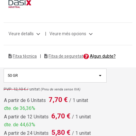
expand_more
expand_more
Veure detalls
|
Veure més opcions
Algun dubte?
Fitxa tècnica
|
Fitxa de seguretat
50 GR
PVP: 12,10 € /
unitat
(Preu de venda sense IVA)
7,70 €
A partir de 6 Unitats
/ 1 unitat
dte. de 36,36%
6,70 €
A partir de 12 Unitats
/ 1 unitat
dte. de 44,63%
5,80 €
A partir de 24 Unitats
/ 1 unitat