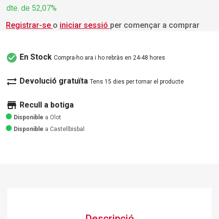
dte. de 52,07%
Registrar-se
o
iniciar sessió
per començar a comprar
check_circle
En Stock
Compra-ho ara i ho rebràs en 24-48 hores
sync_alt
Devolució gratuïta
Tens 15 dies per tornar el producte
store
Recull a botiga
Disponible
a Olot
Disponible
a Castellbisbal
Descripció