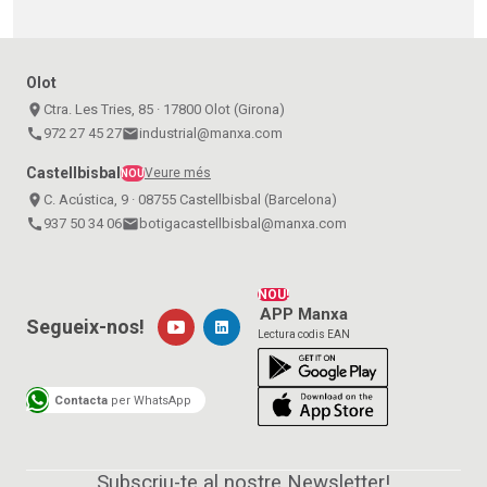
Olot
place
Ctra. Les Tries, 85 · 17800 Olot (Girona)
call
972 27 45 27
email
industrial@manxa.com
Castellbisbal
Veure més
NOU
place
C. Acústica, 9 · 08755 Castellbisbal (Barcelona)
call
937 50 34 06
email
botigacastellbisbal@manxa.com
NOU!
APP Manxa
Segueix-nos!
Lectura codis EAN
Contacta
per WhatsApp
Subscriu-te al nostre Newsletter!