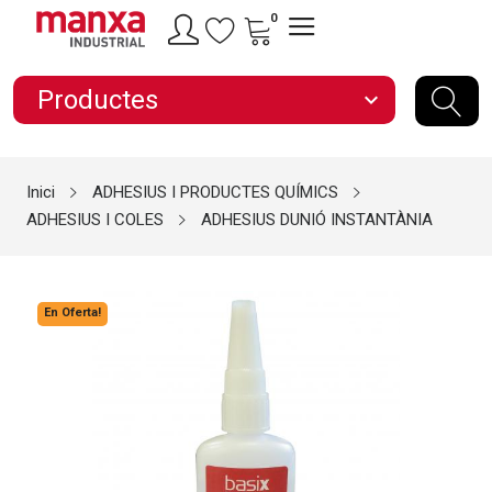
0
Productes
expand_more
Inici
ADHESIUS I PRODUCTES QUÍMICS
ADHESIUS I COLES
ADHESIUS DUNIÓ INSTANTÀNIA
En Oferta!