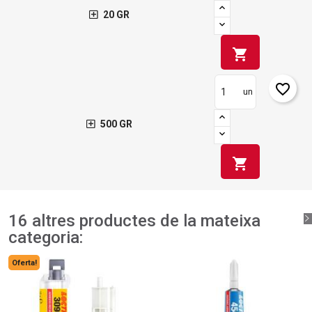
20 GR
shopping_cart
favorite_border
un
500 GR
shopping_cart
16 altres productes de la mateixa
categoria:
Oferta!