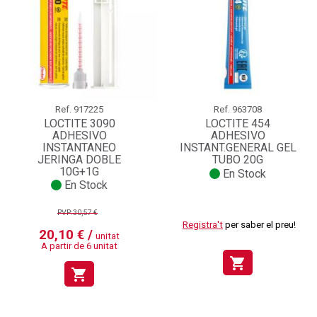
Ref.
917225
Ref.
963708
LOCTITE 3090
LOCTITE 454
ADHESIVO
ADHESIVO
INSTANTANEO
INSTANT.GENERAL GEL
JERINGA DOBLE
TUBO 20G
10G+1G
En Stock
En Stock
PVP:30,57 €
Registra't
per saber el preu!
20,10 € /
unitat
A partir de 6 unitat
shopping_cart
shopping_cart