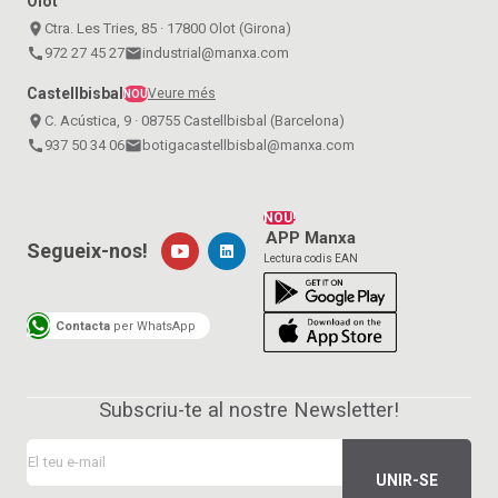
Olot
place
Ctra. Les Tries, 85 · 17800 Olot (Girona)
call
972 27 45 27
email
industrial@manxa.com
Castellbisbal
Veure més
NOU
place
C. Acústica, 9 · 08755 Castellbisbal (Barcelona)
call
937 50 34 06
email
botigacastellbisbal@manxa.com
NOU!
APP Manxa
Segueix-nos!
Lectura codis EAN
Contacta
per WhatsApp
Subscriu-te al nostre Newsletter!