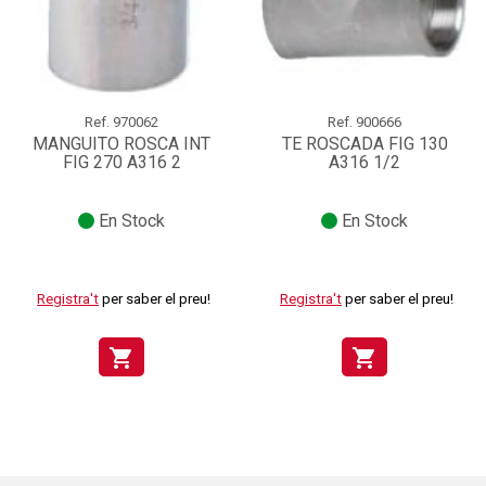
Ref.
970062
Ref.
900666
MANGUITO ROSCA INT
TE ROSCADA FIG 130
FIG 270 A316 2
A316 1/2
En Stock
En Stock
Registra't
per saber el preu!
Registra't
per saber el preu!
shopping_cart
shopping_cart