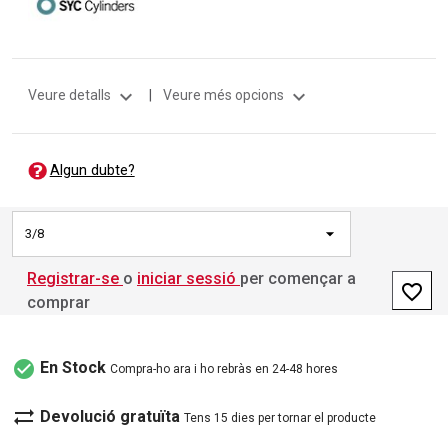
expand_more
expand_more
Veure detalls
|
Veure més opcions
Algun dubte?
3/8
Registrar-se
o
iniciar sessió
per començar a
favorite_border
comprar
check_circle
En Stock
Compra-ho ara i ho rebràs en 24-48 hores
sync_alt
Devolució gratuïta
Tens 15 dies per tornar el producte