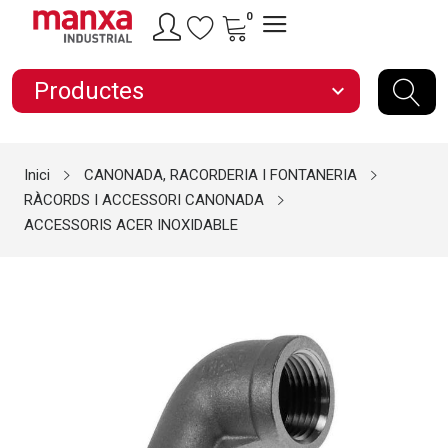
0
Productes
expand_more
Inici
CANONADA, RACORDERIA I FONTANERIA
RÀCORDS I ACCESSORI CANONADA
ACCESSORIS ACER INOXIDABLE