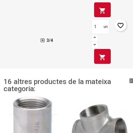
shopping_cart
favorite_border
un
3/4
shopping_cart
16 altres productes de la mateixa
categoria: