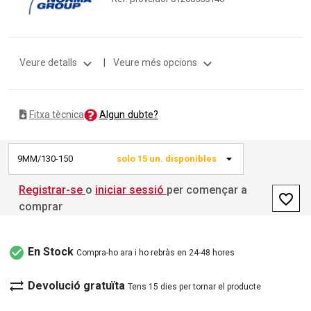
expand_more
expand_more
Veure detalls
|
Veure més opcions
Algun dubte?
Fitxa tècnica
9MM/130-150
solo 15 un. disponibles
Registrar-se
o
iniciar sessió
per començar a
favorite_border
comprar
check_circle
En Stock
Compra-ho ara i ho rebràs en 24-48 hores
sync_alt
Devolució gratuïta
Tens 15 dies per tornar el producte