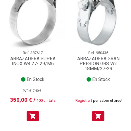
Ref.
387617
Ref.
950435
ABRAZADERA SUPRA
ABRAZADERA GRAN
INOX W4 27- 29/M6
PRESION GBS W2
18MM/27-29
En Stock
En Stock
PVP:617,40 €
350,00 € /
100 unitats
Registra't
per saber el preu!
shopping_cart
shopping_cart