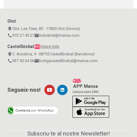
Olot
place
Ctra. Les Tries, 85 · 17800 Olot (Girona)
call
972 27 45 27
email
industrial@manxa.com
Castellbisbal
Veure més
NOU
place
C. Acústica, 9 · 08755 Castellbisbal (Barcelona)
call
937 50 34 06
email
botigacastellbisbal@manxa.com
NOU!
APP Manxa
Segueix-nos!
Lectura codis EAN
Contacta
per WhatsApp
Subscriu-te al nostre Newsletter!