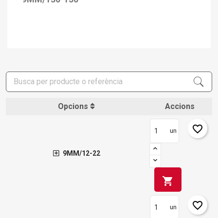
Opcions
Accions
favorite_border
un
9MM/12-22
shopping_cart
favorite_border
un