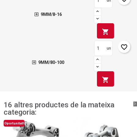
un
9MM/8-16
shopping_cart
favorite_border
un
9MM/80-100
shopping_cart
16 altres productes de la mateixa
categoria:
Oportunitat!