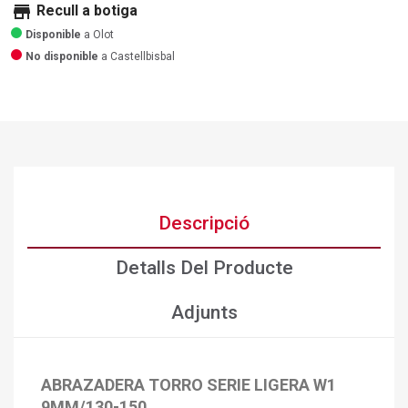
store
Recull a botiga
Disponible
a Olot
No disponible
a Castellbisbal
Descripció
Detalls Del Producte
Adjunts
ABRAZADERA TORRO SERIE LIGERA W1
9MM/130-150